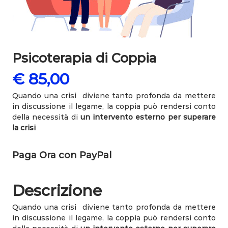
p
e
u
t
a
D
Psicoterapia di Coppia
r
.
€ 85,00
s
s
Quando una crisi diviene tanto profonda da mettere
a
in discussione il legame, la coppia può rendersi conto
M
della necessità di
un intervento esterno per superare
i
c
la crisi
h
e
l
Paga Ora con PayPal
a
C
A
Descrizione
R
R
Quando una crisi diviene tanto profonda da mettere
A
in discussione il legame, la coppia può rendersi conto
R
A