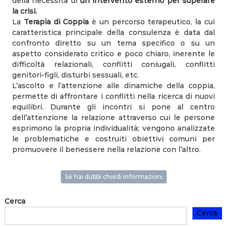
della necessità di
un intervento esterno per superare
–
la crisi.
P
La
Terapia di Coppia
è un percorso terapeutico, la cui
s
caratteristica principale della consulenza è data dal
i
confronto diretto su un tema specifico o su un
c
aspetto considerato critico e poco chiaro, inerente le
o
l
difficoltà relazionali, conflitti coniugali, conflitti
o
genitori-figli, disturbi sessuali, etc.
g
L’ascolto e l’attenzione alle dinamiche della coppia,
i
permette di affrontare i conflitti nella ricerca di nuovi
a
equilibri. Durante gli incontri si pone al centro
F
dell’attenzione la relazione attraverso cui le persone
a
m
esprimono la propria individualità; vengono analizzate
i
le problematiche e costruiti obiettivi comuni per
l
promuovere il benessere nella relazione con l’altro.
i
a
r
Se hai dubbi chiedi informazioni
e
Cerca
Cerca