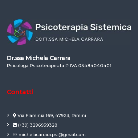
i
c
u
r
a
m
e
n
t
e
Dr.ssa Michela Carrara
s
i
Psicologa Psicoterapeuta P.IVA 03484040401
!
Contatti
Via Flaminia 169, 47923, Rimini
(+39) 3296959328
michelacarrara.psi@gmail.com