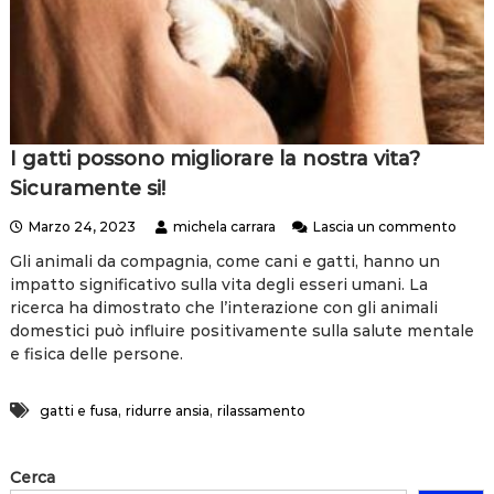
p
e
u
t
a
D
r
.
I gatti possono migliorare la nostra vita?
s
Sicuramente si!
s
a
s
Marzo 24, 2023
michela carrara
Lascia un commento
M
u
i
Gli animali da compagnia, come cani e gatti, hanno un
I
c
impatto significativo sulla vita degli esseri umani. La
g
h
a
ricerca ha dimostrato che l’interazione con gli animali
e
t
domestici può influire positivamente sulla salute mentale
l
t
a
e fisica delle persone.
i
C
p
A
o
,
,
R
gatti e fusa
ridurre ansia
rilassamento
s
R
s
A
o
R
Cerca
n
A