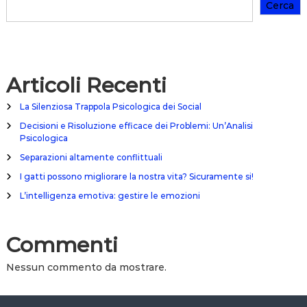
Cerca
o
–
m
P
i
s
g
i
l
c
i
o
Articoli Recenti
o
l
r
o
a
La Silenziosa Trappola Psicologica dei Social
g
r
i
Decisioni e Risoluzione efficace dei Problemi: Un’Analisi
e
a
Psicologica
l
F
a
Separazioni altamente conflittuali
a
n
m
I gatti possono migliorare la nostra vita? Sicuramente si!
o
i
s
l
L’intelligenza emotiva: gestire le emozioni
t
i
r
a
a
r
Commenti
v
e
i
t
Nessun commento da mostrare.
a
?
S